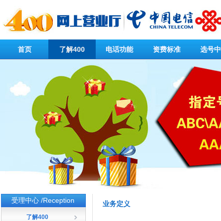
首页
了解400
电话功能
资费标准
选号中
受理中心 /Reception
业务定义
了解400